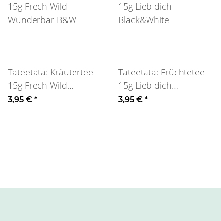
Tateetata: Kräutertee
Tateetata: Früchtetee
15g Frech Wild
15g Lieb dich
Wunderbar B&W
Black&White
3,95 €
*
3,95 €
*