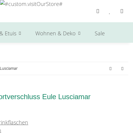
& Etuis
Wohnen & Deko
Sale
Herst
 Lusciamar
ortverschluss Eule Lusciamar
inkflaschen
m