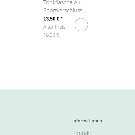
Trinkflasche Alu
Sportverschluss
Zirkus Lusciamar
13,50 €
*
Alter Preis:
18,00 €
Informationen
Kontakt