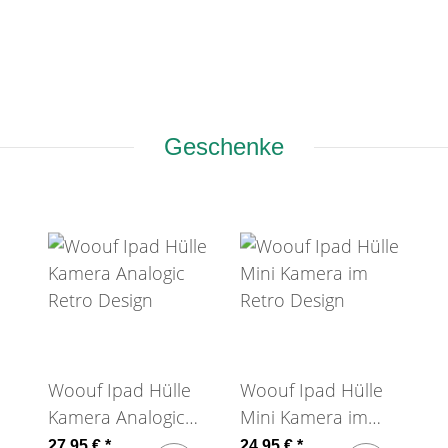
Geschenke
Woouf Ipad Hülle
Woouf Ipad Hülle
Kamera Analogic
Mini Kamera im
Retro Design
Retro Design
27,95 €
*
24,95 €
*