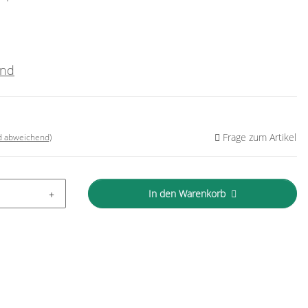
and
Frage zum Artikel
nd abweichend)
In den Warenkorb