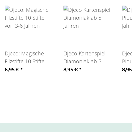
Djeco: Magische
Djeco Kartenspiel
Djec
Filzstifte 10 Stifte
Diamoniak ab 5
Pio
von 3-6 Jahren
Jahren
Jah
6,95 €
*
8,95 €
*
8,9