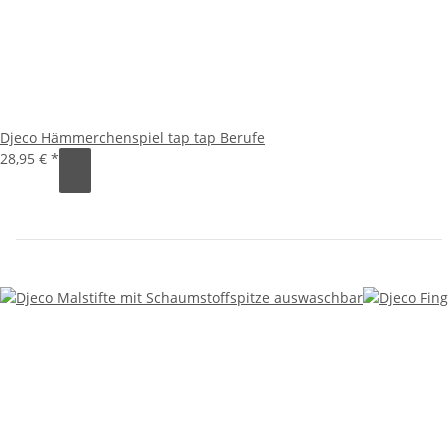
Djeco Hämmerchenspiel tap tap Berufe
28,95 €
*