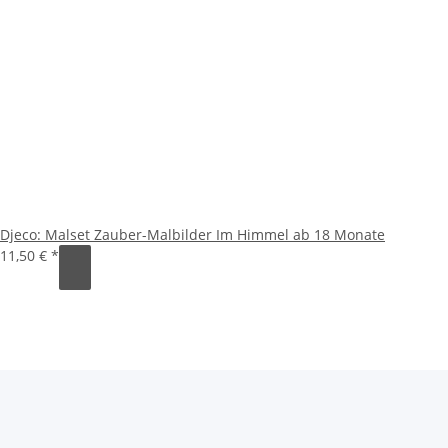
Djeco: Malset Zauber-Malbilder Im Himmel ab 18 Monate
11,50 €
*