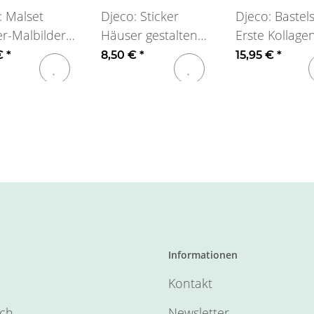
: Malset
Djeco: Sticker
Djeco: Bastel
r-Malbilder
Häuser gestalten
Erste Kollage
mmel ab 18
ab 18 Monate
18 Monate
 €
*
8,50 €
*
15,95 €
*
te
Informationen
Kontakt
sch
Newsletter