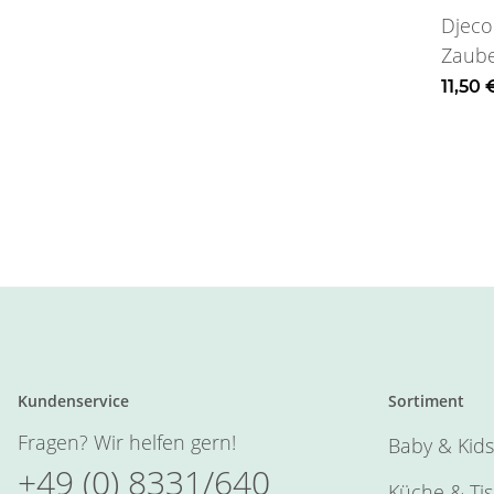
Djeco
Zaube
Im Hi
11,50
Mona
Kundenservice
Sortiment
Fragen? Wir helfen gern!
Baby & Kids
+49 (0) 8331/640
Küche & Ti