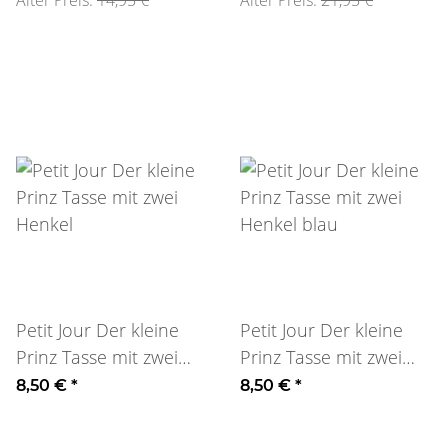
Alter Preis:
14,95 €
Alter Preis:
21,95 €
Petit Jour Der kleine
Petit Jour Der kleine
Prinz Tasse mit zwei
Prinz Tasse mit zwei
Henkel
Henkel blau
8,50 €
*
8,50 €
*