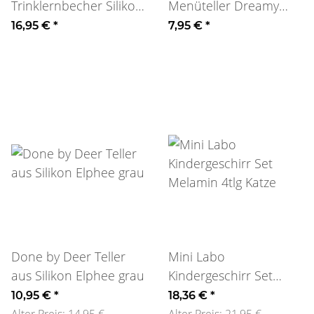
Trinklernbecher Silikon
Menüteller Dreamy
rosa Peekaboo
dots rosa Yummy Mini
16,95 €
*
7,95 €
*
Done by Deer Teller
Mini Labo
aus Silikon Elphee grau
Kindergeschirr Set
Melamin 4tlg Katze
10,95 €
*
18,36 €
*