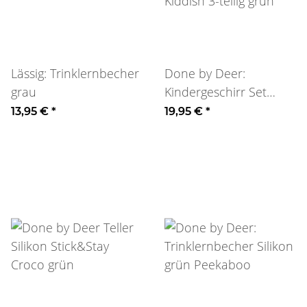
Lässig: Trinklernbecher
Done by Deer:
grau
Kindergeschirr Set
Kiddish 3-teilig grün
13,95 €
*
19,95 €
*