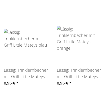
Lässig: Trinklernbecher
Lässig: Trinklernbecher
mit Griff Little Mateys
mit Griff Little Mateys
blau
orange
8,95 €
*
8,95 €
*