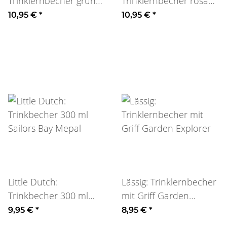
Trinklernbecher grün
Trinklernbecher rosa
Happy dots Foodie
Happy dots Foodie
10,95 €
*
10,95 €
*
Little Dutch:
Lässig: Trinklernbecher
Trinkbecher 300 ml
mit Griff Garden
Sailors Bay Mepal
Explorer
9,95 €
*
8,95 €
*