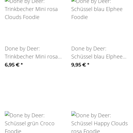
Done by Deer:
Done by Deer:
Trinkbecher Mini rosa
Schüssel blau Elphee
Clouds Foodie
Foodie
6,95 €
*
9,95 €
*