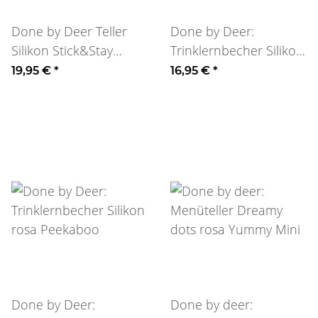
Done by Deer Teller
Done by Deer:
Silikon Stick&Stay
Trinklernbecher Silikon
Croco grün
grün Peekaboo
19,95 €
*
16,95 €
*
Done by Deer:
Done by deer: