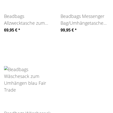
Beadbags
Beadbags Messenger
Allzwecktasche zum
Bag/Umhängetasche
Umhängen Fair Trade
rot Fair Trade
69,95 €
*
99,95 €
*